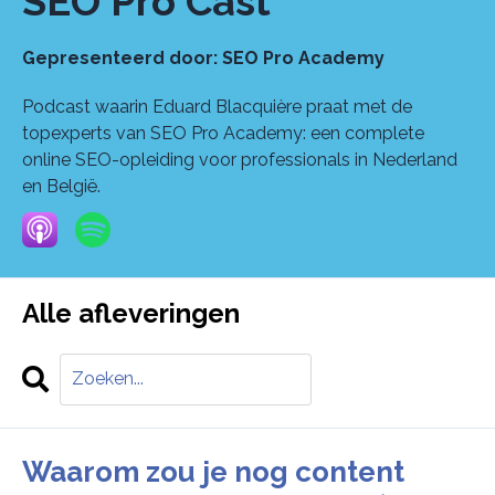
SEO Pro Cast
Gepresenteerd door:
SEO Pro Academy
Podcast waarin Eduard Blacquière praat met de
topexperts van SEO Pro Academy: een complete
online SEO-opleiding voor professionals in Nederland
en België.
Alle afleveringen
Search
Afleveringen
Waarom zou je nog content