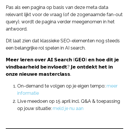
Pas als een pagina op basis van deze meta data
relevant lijkt voor de vraag (of de zogenaamde fan-out
query), wordt de pagina verder meegenomen in het
antwoord.
Dit laat zien dat klassieke SEO-elementen nog steeds
een belangrijke rol spelen in AI search.
𝗠𝗲𝗲𝗿 𝗹𝗲𝗿𝗲𝗻 𝗼𝘃𝗲𝗿 𝗔𝗜 𝗦𝗲𝗮𝗿𝗰𝗵 (𝗚𝗘𝗢) 𝗲𝗻 𝗵𝗼𝗲 𝗱𝗶𝘁 𝗷𝗲
𝘃𝗶𝗻𝗱𝗯𝗮𝗮𝗿𝗵𝗲𝗶𝗱 𝗯𝗲ï𝗻𝘃𝗹𝗼𝗲𝗱𝘁? 𝗝𝗲 𝗼𝗻𝘁𝗱𝗲𝗸𝘁 𝗵𝗲𝘁 𝗶𝗻
𝗼𝗻𝘇𝗲 𝗻𝗶𝗲𝘂𝘄𝗲 𝗺𝗮𝘀𝘁𝗲𝗿𝗰𝗹𝗮𝘀𝘀.
On-demand te volgen op je eigen tempo:
meer
informatie
Live meedoen op 15 april incl. Q&A & toepassing
op jouw situatie:
meld je nu aan