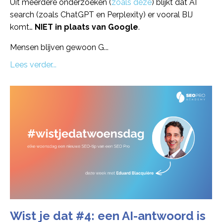
Uit meerdere onderzoeken (
zoals deze
) blijkt dat AI
search (zoals ChatGPT en Perplexity) er vooral BIJ
komt…
NIET in plaats van Google
.
Mensen blijven gewoon G
...
Lees verder...
Wist je dat #4: een AI-antwoord is